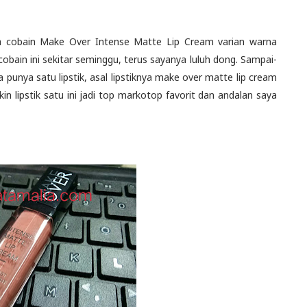
saya cobain Make Over Intense Matte Lip Cream varian warna
cobain ini sekitar seminggu, terus sayanya luluh dong. Sampai-
unya satu lipstik, asal lipstiknya make over matte lip cream
ikin lipstik satu ini jadi top markotop favorit dan andalan saya