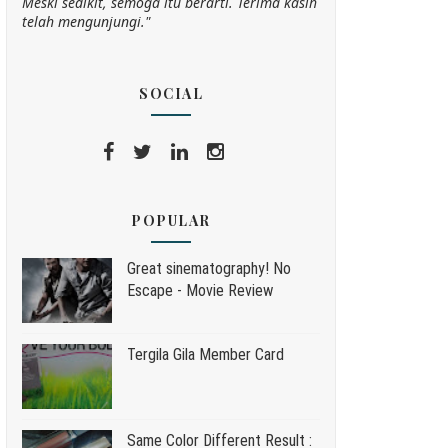
Meski sedikit, semoga itu berarti. Terima kasih
telah mengunjungi."
SOCIAL
POPULAR
Great sinematography! No
Escape - Movie Review
Tergila Gila Member Card
Same Color Different Result :