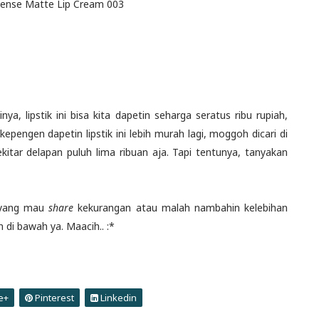
atte Lip Cream 003
ya, lipstik ini bisa kita dapetin seharga seratus ribu rupiah,
epengen dapetin lipstik ini lebih murah lagi, moggoh dicari di
ekitar delapan puluh lima ribuan aja. Tapi tentunya, tanyakan
a yang mau
share
kekurangan atau malah nambahin kelebihan
 di bawah ya. Maacih.. :*
e+
Pinterest
Linkedin