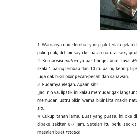
1. Warnanya nude lembut yang gak terlalu gelap dan
paling gak, di bibir saya kelihatan natural sexy gituh
2. Komposisi
matte-
nya pas banget buat saya.
Ma
skala 1 paling lembab dan 10 itu paling kering. Lips
juga gak bikin bibir pecah-pecah dan sariawan.
3. Pudarnya elegan. Apaan sih?
Jadi nih ya, lipstik ini kalau memudar gak langsung h
memudar justru bikin warna bibir kita makin natur
situ.
4. Cukup tahan lama. Buat yang puasa, ini oke
dipake sekitar 6-7 jam. Setelah itu perlu sediki
masalah buat
retouch
.