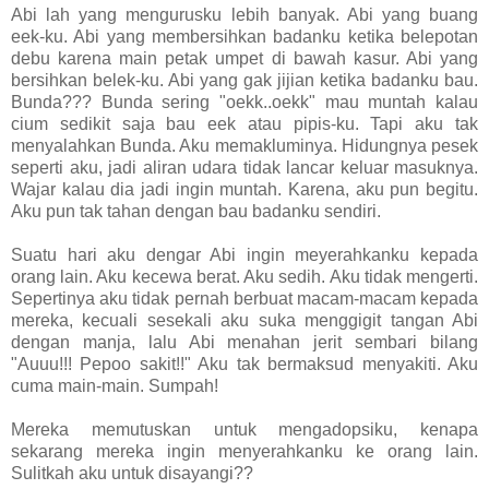
Abi lah yang mengurusku lebih banyak. Abi yang buang
eek-ku. Abi yang membersihkan badanku ketika belepotan
debu karena main petak umpet di bawah kasur. Abi yang
bersihkan belek-ku. Abi yang gak jijian ketika badanku bau.
Bunda??? Bunda sering "oekk..oekk" mau muntah kalau
cium sedikit saja bau eek atau pipis-ku. Tapi aku tak
menyalahkan Bunda. Aku memakluminya. Hidungnya pesek
seperti aku, jadi aliran udara tidak lancar keluar masuknya.
Wajar kalau dia jadi ingin muntah. Karena, aku pun begitu.
Aku pun tak tahan dengan bau badanku sendiri.
Suatu hari aku dengar Abi ingin meyerahkanku kepada
orang lain. Aku kecewa berat. Aku sedih. Aku tidak mengerti.
Sepertinya aku tidak pernah berbuat macam-macam kepada
mereka, kecuali sesekali aku suka menggigit tangan Abi
dengan manja, lalu Abi menahan jerit sembari bilang
"Auuu!!! Pepoo sakit!!" Aku tak bermaksud menyakiti. Aku
cuma main-main. Sumpah!
Mereka memutuskan untuk mengadopsiku, kenapa
sekarang mereka ingin menyerahkanku ke orang lain.
Sulitkah aku untuk disayangi??