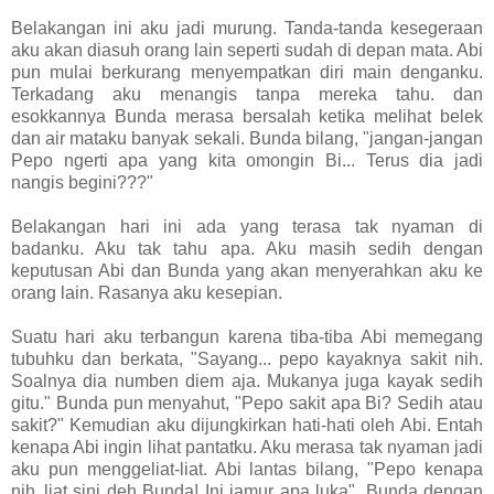
Belakangan ini aku jadi murung. Tanda-tanda kesegeraan
aku akan diasuh orang lain seperti sudah di depan mata. Abi
pun mulai berkurang menyempatkan diri main denganku.
Terkadang aku menangis tanpa mereka tahu. dan
esokkannya Bunda merasa bersalah ketika melihat belek
dan air mataku banyak sekali. Bunda bilang, "jangan-jangan
Pepo ngerti apa yang kita omongin Bi... Terus dia jadi
nangis begini???"
Belakangan hari ini ada yang terasa tak nyaman di
badanku. Aku tak tahu apa. Aku masih sedih dengan
keputusan Abi dan Bunda yang akan menyerahkan aku ke
orang lain. Rasanya aku kesepian.
Suatu hari aku terbangun karena tiba-tiba Abi memegang
tubuhku dan berkata, "Sayang... pepo kayaknya sakit nih.
Soalnya dia numben diem aja. Mukanya juga kayak sedih
gitu." Bunda pun menyahut, "Pepo sakit apa Bi? Sedih atau
sakit?" Kemudian aku dijungkirkan hati-hati oleh Abi. Entah
kenapa Abi ingin lihat pantatku. Aku merasa tak nyaman jadi
aku pun menggeliat-liat. Abi lantas bilang, "Pepo kenapa
nih..liat sini deh Bunda! Ini jamur apa luka". Bunda dengan