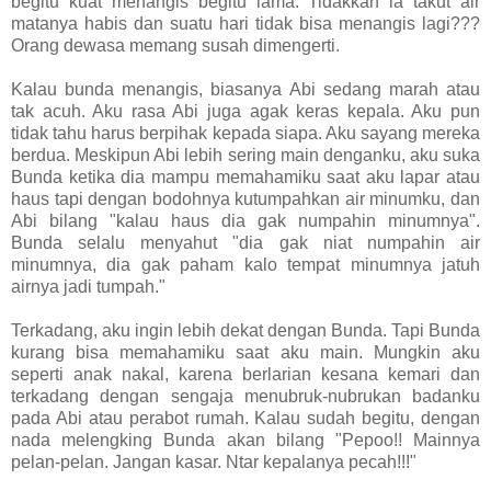
begitu kuat menangis begitu lama. Tidakkah ia takut air
matanya habis dan suatu hari tidak bisa menangis lagi???
Orang dewasa memang susah dimengerti.
Kalau bunda menangis, biasanya Abi sedang marah atau
tak acuh. Aku rasa Abi juga agak keras kepala. Aku pun
tidak tahu harus berpihak kepada siapa. Aku sayang mereka
berdua. Meskipun Abi lebih sering main denganku, aku suka
Bunda ketika dia mampu memahamiku saat aku lapar atau
haus tapi dengan bodohnya kutumpahkan air minumku, dan
Abi bilang "kalau haus dia gak numpahin minumnya".
Bunda selalu menyahut "dia gak niat numpahin air
minumnya, dia gak paham kalo tempat minumnya jatuh
airnya jadi tumpah."
Terkadang, aku ingin lebih dekat dengan Bunda. Tapi Bunda
kurang bisa memahamiku saat aku main. Mungkin aku
seperti anak nakal, karena berlarian kesana kemari dan
terkadang dengan sengaja menubruk-nubrukan badanku
pada Abi atau perabot rumah. Kalau sudah begitu, dengan
nada melengking Bunda akan bilang "Pepoo!! Mainnya
pelan-pelan. Jangan kasar. Ntar kepalanya pecah!!!"