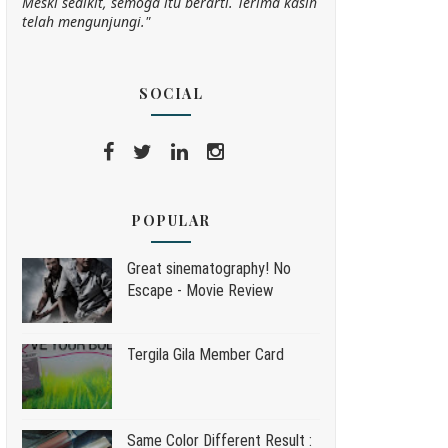
Meski sedikit, semoga itu berarti. Terima kasih
telah mengunjungi."
SOCIAL
POPULAR
Great sinematography! No
Escape - Movie Review
Tergila Gila Member Card
Same Color Different Result :