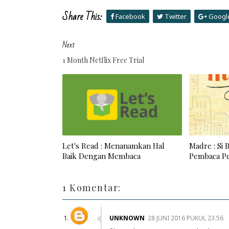
Share This:
Facebook
Twitter
Googl
Next
1 Month Netflix Free Trial
Let's Read : Menanamkan Hal
Madre : Si 
Baik Dengan Membaca
Pembaca P
1 Komentar:
UNKNOWN
28 JUNI 2016 PUKUL 23.56