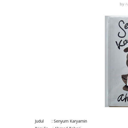
by
A
Judul : Senyum Karyamin