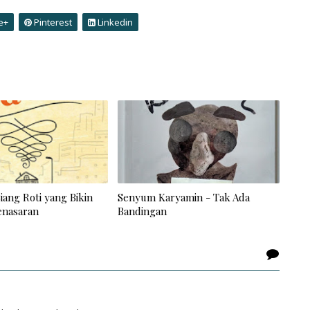
e+
Pinterest
Linkedin
Biang Roti yang Bikin
Senyum Karyamin - Tak Ada
enasaran
Bandingan