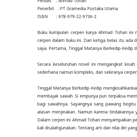
Penulis : Ahmad Tohari
Penerbit : PT Gramedia Pustaka Utama
ISBN : 978-979-22-9736-2
Buku kumpulan cerpen karya Ahmad Tohari ini 
cerpen dalam buku ini. Dari ketiga belas itu ad
saya. Pertama, Tinggal Matanya Berkedip-Kedip d
Secara keseluruhan novel ini mengangkat kisah 
sederhana namun kompleks, dan sekiranya cerpen 
Tinggal Matanya Berkedip-Kedip mengkisahkanka
membajak sawah. Si empunya pun terpaksa mem
bagi sawahnya. Sayangnya sang pawang begitu
alasan menjinakan. Namun karena tindakannya yan
Dalam cerpen ini Ahmad Tohari menyampaikan pesan 
kali disalahgunakan. Tentang arti dan nilai diri yan