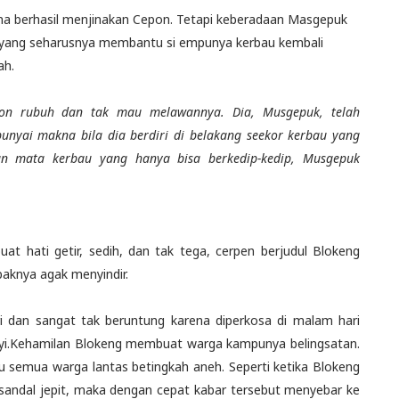
na berhasil menjinakan Cepon. Tetapi keberadaan Masgepuk
dia yang seharusnya membantu si empunya kerbau kembali
ah.
epon rubuh dan tak mau melawannya. Dia, Musgepuk, telah
nyai makna bila dia berdiri di belakang seekor kerbau yang
n mata kerbau yang hanya bisa berkedip-kedip, Musgepuk
 hati getir, sedih, dan tak tega, cerpen berjudul Blokeng
paknya agak menyindir.
ri dan sangat tak beruntung karena diperkosa di malam hari
bayi.Kehamilan Blokeng membuat warga kampunya belingsatan.
itu semua warga lantas betingkah aneh. Seperti ketika Blokeng
sandal jepit, maka dengan cepat kabar tersebut menyebar ke