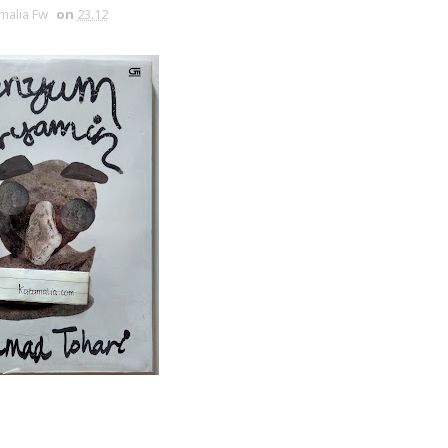
malia Fw
on
23.12