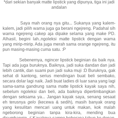
*dari sekian banyak matte lipstick yang dipunya, tiga ini jadi
andalan
Saya mah orang nya gitu... Sukanya yang kalem-
kalem, jadi pilih warna juga ga berani ngejreng. Padahal sih
warna ngejreng cakep aja dipake selama yang make PD.
Alhasil, begini lah..ngoleksi matte lipstick dengan warna
yang mirip-mirip. Ada juga merah sama orange ngejreng, itu
pun masing-masing cuma satu. :P
Sebenernya, ngincer lipstick beginian da baik nya.
Tapi ada juga buruknya. Baiknya, jadi suka dandan dan jadi
lebih cantik, dan suami pun jadi suka muji :D Buruknya, gak
sehat di kantong, serius mendingan buat beli sembako,
secara dolar lagi naik. Jadi buat ladies di luar sana yang lagi
sama-sama gandrung sama matte lipstick kayak saya nih,
sebelum ngoleksi dan beli, ada baiknya dipertimbangkan
dengan seksama ya... Jangan kayak saya, senang sesaat
eh terusnya
gelo
(kecewa & sedih)
,
masih banyak orang
yang kesulitan mencari uang untuk makan, kok malah
ngeborong beginian tanpa kira-kira, mending bua
disumbangin. :( Kayaknya sampe beberapa tahun ke depan,