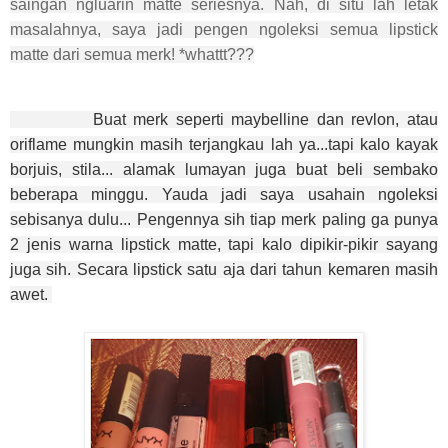
saingan ngluarin matte seriesnya. Nah, di situ lah letak
masalahnya, saya jadi pengen ngoleksi semua lipstick
matte dari semua merk! *whattt???
Buat merk seperti maybelline dan revlon, atau
oriflame mungkin masih terjangkau lah ya...tapi kalo kayak
borjuis, stila... alamak lumayan juga buat beli sembako
beberapa minggu. Yauda jadi saya usahain ngoleksi
sebisanya dulu... Pengennya sih tiap merk paling ga punya
2 jenis warna lipstick matte, tapi kalo dipikir-pikir sayang
juga sih. Secara lipstick satu aja dari tahun kemaren masih
awet.