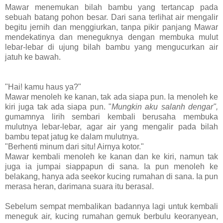
Mawar menemukan bilah bambu yang tertancap pada
sebuah batang pohon besar. Dari sana terlihat air mengalir
begitu jernih dan menggiurkan, tanpa pikir panjang Mawar
mendekatinya dan meneguknya dengan membuka mulut
lebar-lebar di ujung bilah bambu yang mengucurkan air
jatuh ke bawah.
"Hai! kamu haus ya?"
Mawar menoleh ke kanan, tak ada siapa pun. Ia menoleh ke
kiri juga tak ada siapa pun. "
Mungkin aku salanh dengar",
gumamnya lirih sembari kembali berusaha membuka
mulutnya lebar-lebar, agar air yang mengalir pada bilah
bambu tepat jatug ke dalam mulutnya.
"Berhenti minum dari situ! Airnya kotor."
Mawar kembali menoleh ke kanan dan ke kiri, namun tak
juga ia jumpai siappapun di sana. Ia pun menoleh ke
belakang, hanya ada seekor kucing rumahan di sana. Ia pun
merasa heran, darimana suara itu berasal.
Sebelum sempat membalikan badannya lagi untuk kembali
meneguk air, kucing rumahan gemuk berbulu keoranyean,