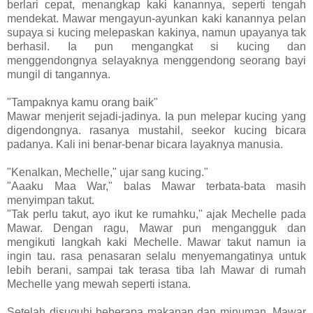
berlari cepat, menangkap kaki kanannya, seperti tengah
mendekat. Mawar mengayun-ayunkan kaki kanannya pelan
supaya si kucing melepaskan kakinya, namun upayanya tak
berhasil. Ia pun mengangkat si kucing dan
menggendongnya selayaknya menggendong seorang bayi
mungil di tangannya.
"Tampaknya kamu orang baik"
Mawar menjerit sejadi-jadinya. Ia pun melepar kucing yang
digendongnya. rasanya mustahil, seekor kucing bicara
padanya. Kali ini benar-benar bicara layaknya manusia.
"Kenalkan, Mechelle," ujar sang kucing."
"Aaaku Maa War," balas Mawar terbata-bata masih
menyimpan takut.
"Tak perlu takut, ayo ikut ke rumahku," ajak Mechelle pada
Mawar. Dengan ragu, Mawar pun mengangguk dan
mengikuti langkah kaki Mechelle. Mawar takut namun ia
ingin tau. rasa penasaran selalu menyemangatinya untuk
lebih berani, sampai tak terasa tiba lah Mawar di rumah
Mechelle yang mewah seperti istana.
Setelah disuguhi beberapa makanan dan minuman, Mawar