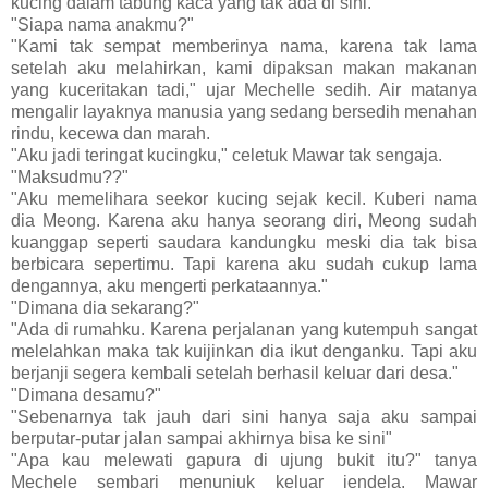
kucing dalam tabung kaca yang tak ada di sini."
"Siapa nama anakmu?"
"Kami tak sempat memberinya nama, karena tak lama
setelah aku melahirkan, kami dipaksan makan makanan
yang kuceritakan tadi," ujar Mechelle sedih. Air matanya
mengalir layaknya manusia yang sedang bersedih menahan
rindu, kecewa dan marah.
"Aku jadi teringat kucingku," celetuk Mawar tak sengaja.
"Maksudmu??"
"Aku memelihara seekor kucing sejak kecil. Kuberi nama
dia Meong. Karena aku hanya seorang diri, Meong sudah
kuanggap seperti saudara kandungku meski dia tak bisa
berbicara sepertimu. Tapi karena aku sudah cukup lama
dengannya, aku mengerti perkataannya."
"Dimana dia sekarang?"
"Ada di rumahku. Karena perjalanan yang kutempuh sangat
melelahkan maka tak kuijinkan dia ikut denganku. Tapi aku
berjanji segera kembali setelah berhasil keluar dari desa."
"Dimana desamu?"
"Sebenarnya tak jauh dari sini hanya saja aku sampai
berputar-putar jalan sampai akhirnya bisa ke sini"
"Apa kau melewati gapura di ujung bukit itu?" tanya
Mechele sembari menunjuk keluar jendela. Mawar