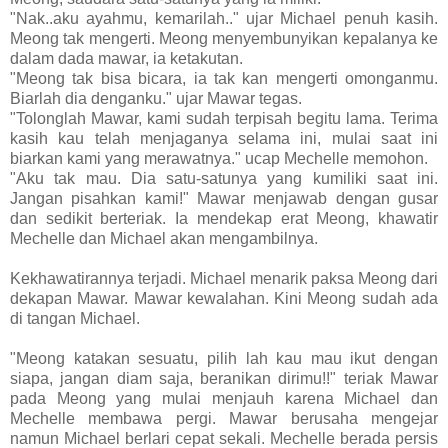
"Nak..aku ayahmu, kemarilah.." ujar Michael penuh kasih.
Meong tak mengerti. Meong menyembunyikan kepalanya ke
dalam dada mawar, ia ketakutan.
"Meong tak bisa bicara, ia tak kan mengerti omonganmu.
Biarlah dia denganku." ujar Mawar tegas.
"Tolonglah Mawar, kami sudah terpisah begitu lama. Terima
kasih kau telah menjaganya selama ini, mulai saat ini
biarkan kami yang merawatnya." ucap Mechelle memohon.
"Aku tak mau. Dia satu-satunya yang kumiliki saat ini.
Jangan pisahkan kami!" Mawar menjawab dengan gusar
dan sedikit berteriak. Ia mendekap erat Meong, khawatir
Mechelle dan Michael akan mengambilnya.
Kekhawatirannya terjadi. Michael menarik paksa Meong dari
dekapan Mawar. Mawar kewalahan. Kini Meong sudah ada
di tangan Michael.
"Meong katakan sesuatu, pilih lah kau mau ikut dengan
siapa, jangan diam saja, beranikan dirimu!!" teriak Mawar
pada Meong yang mulai menjauh karena Michael dan
Mechelle membawa pergi. Mawar berusaha mengejar
namun Michael berlari cepat sekali. Mechelle berada persis